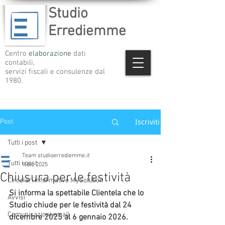
Studio
Errediemme
Centro
elaborazione
dati
contabili,
servizi fiscali e consulenze dal
1980.
Iscriviti
Post
Tutti i post
Team studioerrediemme.it
Tutti i post
9 dic 2025
Chiusura per le festività
Circolari informative MySolution
Si informa la spettabile Clientela che lo 
Avvisi
Studio chiude per le festività dal 24 
Comunicazioni email
dicembre 2025 al 6 gennaio 2026.