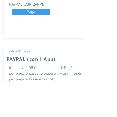
PAYPAL (CON L'APP).
Paga
Paga online con
PAYPAL (con l'App)
Inquadra il QR Code con l'app di PayPal
per pagare
parcelle oppure inviarci i fondi
per pagare tasse e contributi
.
Il codice lo trovi anche stampato sulle
nostre parcelle oppure puoi stamparlo da
qui.
Apri QR Code