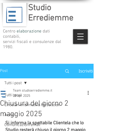
Studio
Errediemme
Centro
elaborazione
dati
contabili,
servizi fiscali e consulenze dal
1980.
Iscriviti
Post
Tutti i post
Team studioerrediemme.it
Tutti i post
28 apr 2025
Chiusura del giorno 2
Circolari informative MySolution
maggio 2025
Avvisi
Si informa la spettabile Clientela che lo 
Comunicazioni email
Studio resterà chiuso il giorno 2 maggio 