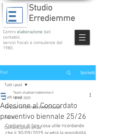
Studio
Errediemme
Centro
elaborazione
dati
contabili,
servizi fiscali e consulenze dal
1980.
Iscriviti
Post
Tutti i post
Team studioerrediemme.it
Tutti i post
18 set 2025
Adesione al Concordato
Circolari informative MySolution
preventivo biennale 25/26
Avvisi
Crediamo di fare cosa utile ricordando 
Comunicazioni email
che il 30/09/2025 scadrà la possibilità 