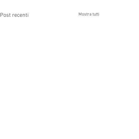
Mostra tutti
Post recenti
Chiusura del giorno 1
giugno 2026
Si informa la spettabile
Commenti
Clientela che lo Studio resterà