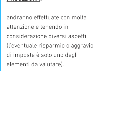
andranno effettuate con molta 
attenzione e tenendo in 
considerazione diversi aspetti 
(l’eventuale risparmio o aggravio 
di imposte è solo uno degli 
elementi da valutare).
[AVVIO DELLA PROCEDURA]
Chi fosse interessato ad un semplice 
approfondimento della propria posizione 
fiscale o alla nostra assistenza per 
richiedere al Fisco una proposta di 
Concordato (compilazione del Modello 
Cpb 24/25) è pregato di compilare 
quanto prima il 
modulo di incarico