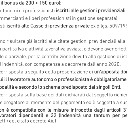
 il bonus da 200 + 150 euro)
:
autonomi e i professionisti 
iscritti alle gestioni previdenziali
commercianti e liberi professionisti in gestione separata)
sti 
iscritti alle Casse di previdenza private
 ex d.lgs. 509/199
no risultare già iscritti alle citate gestioni previdenziali alla
partita Iva e attività lavorativa avviata, e devono aver effe
e o parziale, per la contribuzione dovuta alla gestione di isc
 l'indennità, con competenza a decorrere dall'anno 2020.
corrisposta a seguito della presentazione di 
un'apposita do
ui il lavoratore autonomo o professionista è obbligatoriament
odalità e secondo lo schema predisposto dai singoli Enti
.
corrisposta sulla base dei dati dichiarati dal soggetto richie
nte erogatore al momento del pagamento ed è soggetta a succ
on è compatibile con le misure introdotte dagli articoli 3
voratori dipendenti) e 32 (Indennità una tantum per pe
tti) del citato decreto Aiuti.