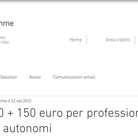
emme
bili,
Home
Area clienti
 1980.
ySolution
Avvisi
Comunicazioni email
mme.it
22 set 2022
 + 150 euro per profession
i autonomi