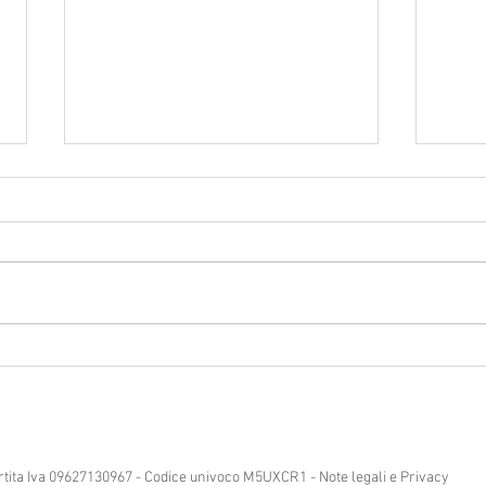
Chiusura del giorno 1 giugno
2026
Si informa la spettabile Clientela
che lo Studio resterà chiuso il
giorno 1 giugno 2026. Cordiali
Circo
saluti.
artita Iva 09627130967 - Codice univoco M5UXCR1 -
Note legali e Privacy