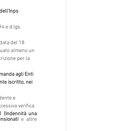
 dell'Inps
4 e d.lgs. 
 data del 18 
ttuato almeno un 
rizione per la 
manda agli Enti 
e iscritto, nei 
dente e 
essiva verifica.
1 (Indennità una 
nsionati
 e altre 