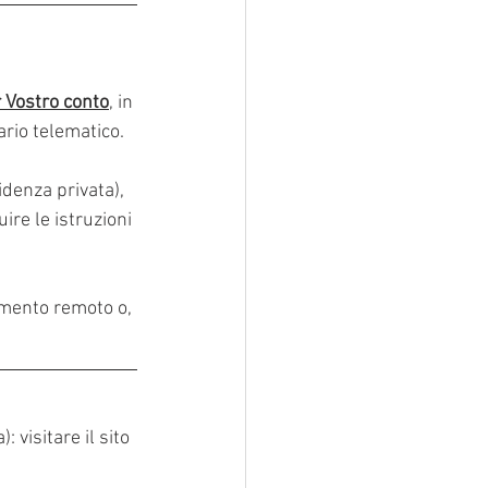
 Vostro conto
, in 
rio telematico.
idenza privata), 
ire le istruzioni 
amento remoto o, 
 visitare il sito 