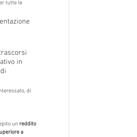
r tutte le 
sentazione 
trascorsi 
tivo in 
di 
teressato, di 
epito un 
reddito 
uperiore a 