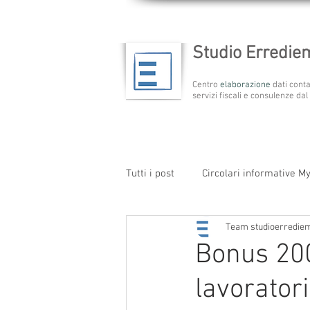
Studio Erredi
Centro
elaborazione
dati conta
servizi fiscali e consulenze dal
Tutti i post
Circolari informative M
Team studioerredie
Bonus 200
lavorator