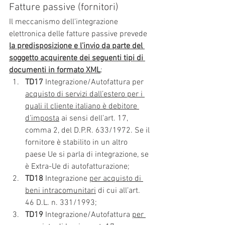
Fatture passive (fornitori)
Il meccanismo dell’integrazione 
elettronica delle fatture passive prevede 
la predisposizione e l’invio da parte del 
soggetto acquirente dei seguenti tipi di 
documenti in formato XML
:
TD17
 Integrazione/Autofattura per 
acquisto di servizi dall’estero per i 
quali il cliente italiano è debitore 
d’imposta
 ai sensi dell’art. 17, 
comma 2, del D.P.R. 633/1972. Se il 
fornitore è stabilito in un altro 
paese Ue si parla di integrazione, se 
è Extra-Ue di autofatturazione;
TD18
 Integrazione 
per acquisto di 
beni intracomunitari
 di cui all’art. 
46 D.L. n. 331/1993;
TD19
 Integrazione/Autofattura 
per 