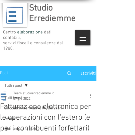
Studio
Errediemme
Centro
elaborazione
dati
contabili,
servizi fiscali e consulenze dal
1980.
Iscriviti
Post
Tutti i post
Team studioerrediemme.it
Tutti i post
27 giu 2022
Fatturazione elettronica per
Circolari informative MySolution
le operazioni con l'estero (e
Avvisi
per i contribuenti forfettari)
Comunicazioni email