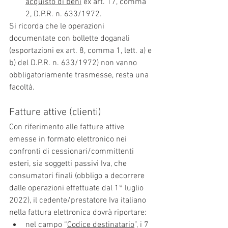
acquisto di beni
 ex art. 17, comma 
2, D.P.R. n. 633/1972.
Si ricorda che le operazioni 
documentate con bollette doganali 
(esportazioni ex art. 8, comma 1, lett. a) e 
b) del D.P.R. n. 633/1972) non vanno 
obbligatoriamente trasmesse, resta una 
facoltà.
Fatture attive (clienti)
Con riferimento alle fatture attive 
emesse in formato elettronico nei 
confronti di cessionari/committenti 
esteri, sia soggetti passivi Iva, che 
consumatori finali (obbligo a decorrere 
dalle operazioni effettuate dal 1° luglio 
2022), il cedente/prestatore Iva italiano 
nella fattura elettronica dovrà riportare:
nel campo “
Codice destinatario
”, i 7 