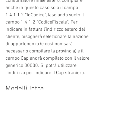
consumatore finale estero, compilare 
anche in questo caso solo il campo 
1.4.1.1.2 “IdCodice”, lasciando vuoto il 
campo 1.4.1.2 “CodiceFiscale”. Per 
indicare in fattura l’indirizzo estero del 
cliente, bisognerà selezionare la nazione 
di appartenenza (e così non sarà 
necessario compilare la provincia) e il 
campo Cap andrà compilato con il valore 
generico 00000. Si potrà utilizzare 
l’indirizzo per indicare il Cap straniero.
Modelli Intra
L’Agenzia Entrate ha più volte 
confermato che restano in vigore gli 
adempimenti relativi alla comunicazione 
Intra.