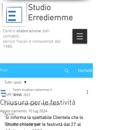
Studio
Errediemme
Centro
elaborazione
dati
contabili,
servizi fiscali e consulenze dal
1980.
Iscriviti
Post
Tutti i post
Team studioerrediemme.it
Tutti i post
30 nov 2023
Chiusura per le festività
Circolari informative MySolution
Aggiornamento:
10 lug 2024
Avvisi
Si informa la spettabile Clientela che lo 
Comunicazioni email
Studio chiude per le festività dal 27 al 