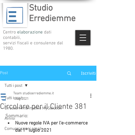
Studio
Errediemme
Centro
elaborazione
dati
contabili,
servizi fiscali e consulenze dal
1980.
Iscriviti
Post
Tutti i post
Team studioerrediemme.it
Tutti i post
1 lug 2021
Circolare per il Cliente 381
Circolari informative MySolution
Sommario:    
Avvisi
Nuove regole IVA per l'e-commerce 
Comunicazioni email
dal 1° luglio 2021