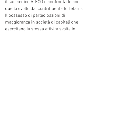
il suo codice ATECO e confrontarlo con 
quello svolto dal contribuente forfetario. 
Il possesso di partecipazioni di 
maggioranza in società di capitali che 
esercitano la stessa attività svolta in 
proprio, rappresenta infatti un ulteriore 
elemento ostativo alla permanenza nel 
regime forfettario.
Infine, per coloro che sono attualmente 
lavoratori dipendenti è importante 
verificare se sono state emesse fatture a 
favore del proprio attuale o ex datore di 
lavoro. Se i compensi da quest’ultimo 
rappresentano più del 50% del reddito 
totale, non si sarà più idonei a 
beneficiare del regime forfetario.
Novità: La Legge di Bilancio 2025 ha 
innalzato a 35mila euro il limite di 
reddito di lavoro dipendente o pensione 