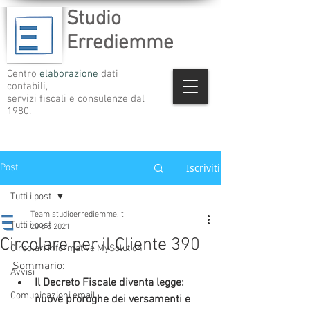
Studio
Errediemme
Centro
elaborazione
dati
contabili,
servizi fiscali e consulenze dal
1980.
Iscriviti
Post
Tutti i post
Team studioerrediemme.it
Tutti i post
20 dic 2021
Circolare per il Cliente 390
Circolari informative MySolution
Sommario:    
Avvisi
Il Decreto Fiscale diventa legge: 
Comunicazioni email
nuove proroghe dei versamenti e 