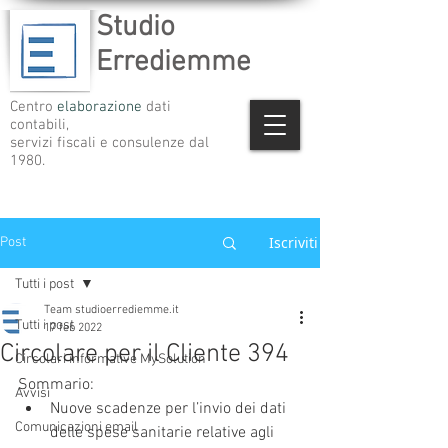
Studio
Errediemme
Centro
elaborazione
dati
contabili,
servizi fiscali e consulenze dal
1980.
Iscriviti
Post
Tutti i post
Team studioerrediemme.it
Tutti i post
17 feb 2022
Circolare per il Cliente 394
Circolari informative MySolution
Sommario:
Avvisi
Nuove scadenze per l’invio dei dati 
Comunicazioni email
delle spese sanitarie relative agli 