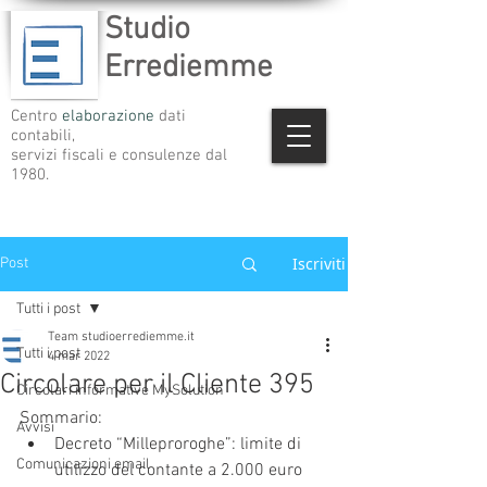
Studio
Errediemme
Centro
elaborazione
dati
contabili,
servizi fiscali e consulenze dal
1980.
Iscriviti
Post
Tutti i post
Team studioerrediemme.it
Tutti i post
4 mar 2022
Circolare per il Cliente 395
Circolari informative MySolution
Sommario:
Avvisi
Decreto “Milleproroghe”: limite di 
Comunicazioni email
utilizzo del contante a 2.000 euro 