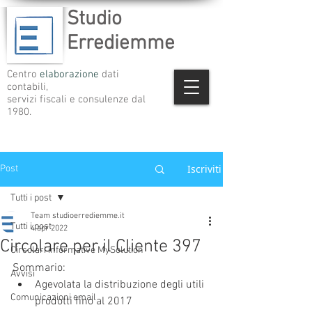
Studio
Errediemme
Centro
elaborazione
dati
contabili,
servizi fiscali e consulenze dal
1980.
Iscriviti
Post
Tutti i post
Team studioerrediemme.it
Tutti i post
4 apr 2022
Circolare per il Cliente 397
Circolari informative MySolution
Sommario:
Avvisi
Agevolata la distribuzione degli utili 
Comunicazioni email
prodotti fino al 2017