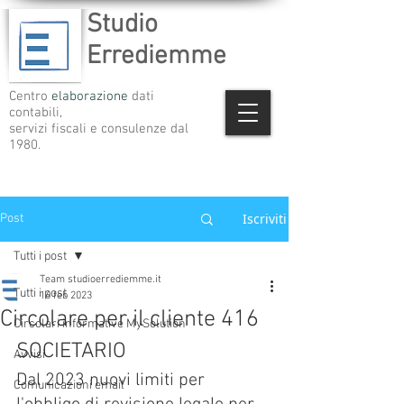
Studio
Errediemme
Centro
elaborazione
dati
contabili,
servizi fiscali e consulenze dal
1980.
Iscriviti
Post
Tutti i post
Team studioerrediemme.it
Tutti i post
16 feb 2023
Circolare per il cliente 416
Circolari informative MySolution
SOCIETARIO
Avvisi
Dal 2023 nuovi limiti per 
Comunicazioni email