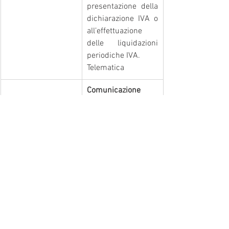
presentazione della 
dichiarazione IVA o 
all’effettuazione 
delle liquidazioni 
periodiche IVA.
Telematica
Comunicazione 
adesione regime 
contributivo 
agevolato - Regime 
forfetario
Termine per la 
presentazione 
all’INPS della 
domanda per 
aderire al regime 
contributivo 
agevolato previsto 