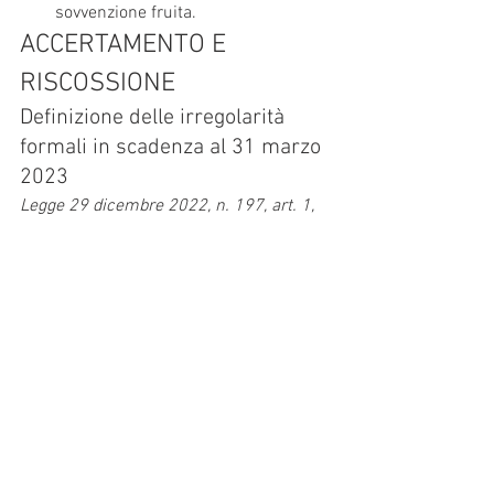
sovvenzione fruita.
ACCERTAMENTO E 
RISCOSSIONE
Definizione delle irregolarità 
formali in scadenza al 31 marzo 
2023
Legge 29 dicembre 2022, n. 197, art. 1, 
commi da 166 a 173
La definizione delle irregolarità formali 
(art. 1, commi da 166 a 173, legge di 
Bilancio 2023) consente di regolarizzare 
le infrazioni, le irregolarità e 
l’inosservanza di obblighi o 
adempimenti di natura formale, per le 
quali sono competenti gli uffici 
dell’Agenzia delle Entrate a irrogare le 
relative sanzioni amministrative, 