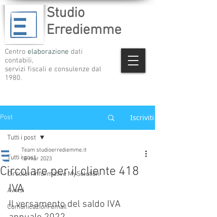
Studio
Errediemme
Centro
elaborazione
dati
contabili,
servizi fiscali e consulenze dal
1980.
Iscriviti
Post
Tutti i post
Team studioerrediemme.it
Tutti i post
16 mar 2023
Circolare per il cliente 418
Circolari informative MySolution
IVA
Avvisi
Il versamento del saldo IVA 
Comunicazioni email