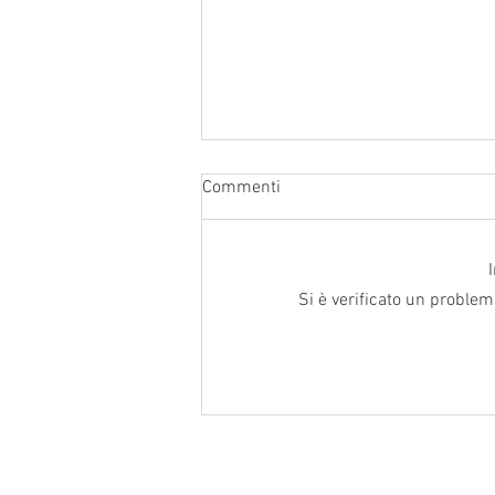
Circolare per il cliente 458
Commenti
ACCERTAMENTO E RISCOSSIONE
Dal 2025 spettano 60 giorni per
definire gli avvisi bonari A
decorrere dal 1° gennaio 2025, per
Si è verificato un problem
poter...