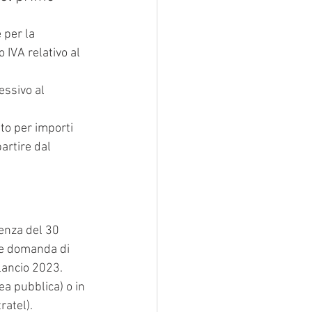
 per la 
IVA relativo al 
essivo al 
to per importi 
artire dal 
enza del 30 
re domanda di 
lancio 2023.
a pubblica) o in 
ratel).