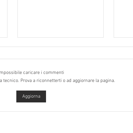
Circolare per il cliente 457
Circo
MANOVRA 2025 La Legge di
IVA I
Bilancio 2025 Legge 30 dicembre
Vener
Impossibile caricare i commenti
2024, n. 207 Il Senato, nella
l’ulti
mattinata del 28 dicembre 2024,
l’acc
a tecnico. Prova a riconnetterti o ad aggiornare la pagina.
con 108 voti...
al...
Aggiorna