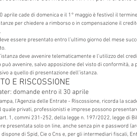
0 aprile cade di domenica e il 1° maggio è festivo) il termine
tanze per chiedere a rimborso o in compensazione il credito 
.
, deve essere presentato entro l’ultimo giorno del mese succ
to.
istanza deve avvenire telematicamente e l’utilizzo del credi
 può avvenire, salvo apposizione del visto di conformità, a p
ivo a quello di presentazione dell’istanza.
TO E RISCOSSIONE
er: domande entro il 30 aprile
mpa, l’Agenzia delle Entrate - Riscossione, ricorda la scad
 il quale privati, professionisti e imprese possono presenta
art. 1, commi 231-252, della legge n. 197/2022, legge di Bi
 presentata solo on line, anche senza pin e password (are
 dispone di Spid, Cie o Cns e, per gli intermediari fiscali, Ent