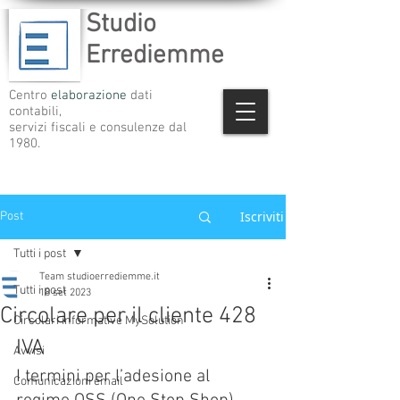
Studio
Errediemme
Centro
elaborazione
dati
contabili,
servizi fiscali e consulenze dal
1980.
Iscriviti
Post
Tutti i post
Team studioerrediemme.it
Tutti i post
18 set 2023
Circolare per il cliente 428
Circolari informative MySolution
IVA
Avvisi
I termini per l’adesione al 
Comunicazioni email