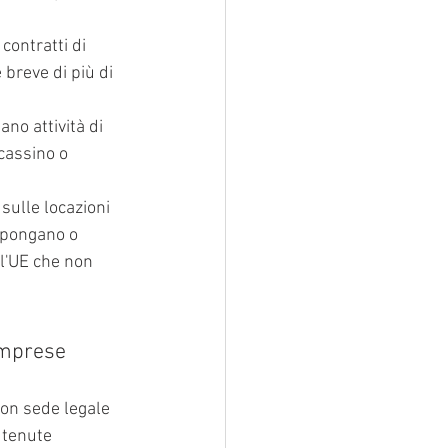
contratti di 
 breve di più di 
no attività di 
cassino o 
sulle locazioni 
ispongano o 
l'UE che non 
 imprese
con sede legale 
 tenute 