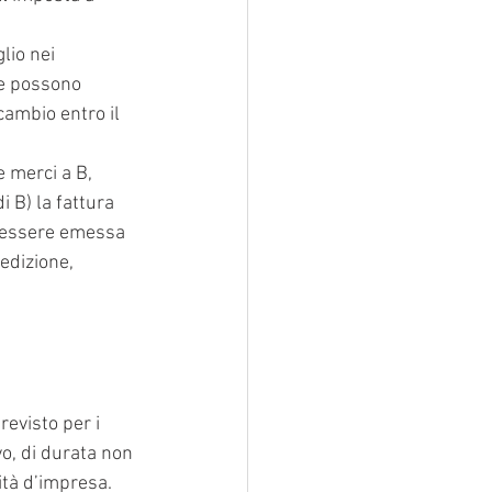
lio nei 
se possono 
ambio entro il 
e merci a B, 
 B) la fattura 
ò essere emessa 
edizione, 
evisto per i 
vo, di durata non 
vità d’impresa.