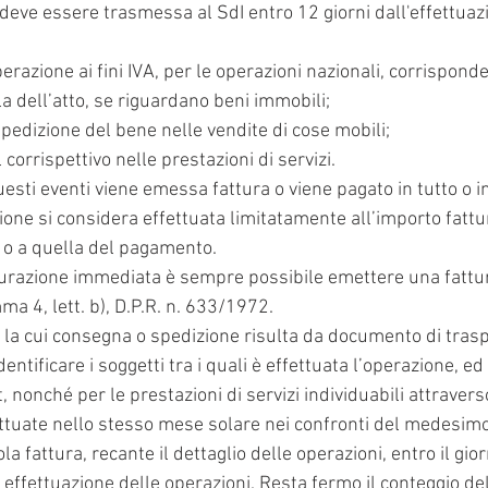
deve essere trasmessa al SdI entro 12 giorni dall'effettuaz
erazione ai fini IVA, per le operazioni nazionali, corrisponde
la dell’atto, se riguardano beni immobili;
pedizione del bene nelle vendite di cose mobili;
corrispettivo nelle prestazioni di servizi.
sti eventi viene emessa fattura o viene pagato in tutto o in 
zione si considera effettuata limitatamente all’importo fattu
a o a quella del pagamento.
tturazione immediata è sempre possibile emettere una fattura 
ma 4, lett. b), D.P.R. n. 633/1972.
i la cui consegna o spedizione risulta da documento di trasp
ntificare i soggetti tra i quali è effettuata l’operazione, ed
t, nonché per le prestazioni di servizi individuabili attravers
tuate nello stesso mese solare nei confronti del medesimo
 fattura, recante il dettaglio delle operazioni, entro il gi
 effettuazione delle operazioni. Resta fermo il conteggio de