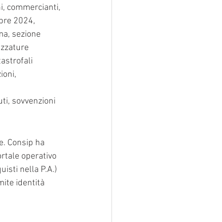
ni, commercianti, 
mbre 2024, 
ma, sezione 
ezzature 
astrofali 
ioni, 
ti, sovvenzioni 
e. Consip ha 
rtale operativo 
isti nella P.A.) 
ite identità 