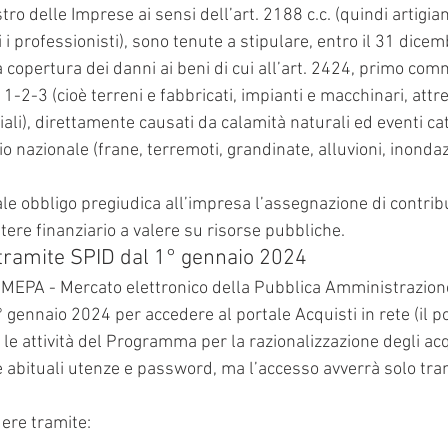
stro delle Imprese ai sensi dell’art. 2188 c.c. (quindi artigia
i i professionisti), sono tenute a stipulare, entro il 31 dice
 a copertura dei danni ai beni di cui all’art. 2424, primo com
 1-2-3 (cioè terreni e fabbricati, impianti e macchinari, attr
ali), direttamente causati da calamità naturali ed eventi cat
orio nazionale (frane, terremoti, grandinate, alluvioni, inondaz
e obbligo pregiudica all’impresa l’assegnazione di contribu
ttere finanziario a valere su risorse pubbliche.
tramite SPID dal 1° gennaio 2024
l MEPA - Mercato elettronico della Pubblica Amministrazion
gennaio 2024 per accedere al portale Acquisti in rete (il po
 le attività del Programma per la razionalizzazione degli acqu
 abituali utenze e password, ma l’accesso avverrà solo tram
dere tramite: