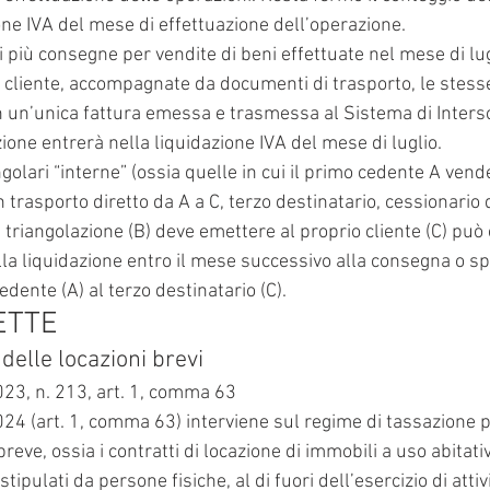
one IVA del mese di effettuazione dell’operazione.
 più consegne per vendite di beni effettuate nel mese di lug
o cliente, accompagnate da documenti di trasporto, le stes
 un’unica fattura emessa e trasmessa al Sistema di Intersc
ione entrerà nella liquidazione IVA del mese di luglio.
ngolari “interne” (ossia quelle in cui il primo cedente A vend
 trasporto diretto da A a C, terzo destinatario, cessionario di
a triangolazione (B) deve emettere al proprio cliente (C) pu
lla liquidazione entro il mese successivo alla consegna o sp
edente (A) al terzo destinatario (C).
ETTE
delle locazioni brevi
23, n. 213, art. 1, comma 63
024 (art. 1, comma 63) interviene sul regime di tassazione pr
breve, ossia i contratti di locazione di immobili a uso abitati
stipulati da persone fisiche, al di fuori dell’esercizio di atti