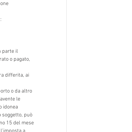
ione 
:
parte il 
rato o pagato, 
differita, ai 
orto o da altro 
 avente le 
o idonea 
 soggetto, può 
orno 15 del mese 
ll’imposta a 