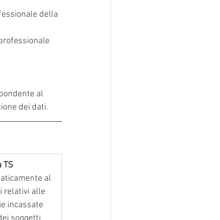
fessionale della 
professionale 
spondente al 
ione dei dati.
a TS
aticamente al 
relativi alle 
ie incassate 
ei soggetti 