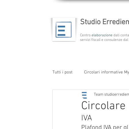
Studio Erredi
Centro
elaborazione
dati conta
servizi fiscali e consulenze dal
Tutti i post
Circolari informative M
Team studioerredie
Circolare 
IVA
Plafond IVA per gl