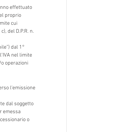
anno effettuato 
l proprio 
mite cui 
), del D.P.R. n. 
ile”) dal 1° 
’IVA nel limite 
/o operazioni 
erso l'emissione 
e dal soggetto 
per emessa 
cessionario o 