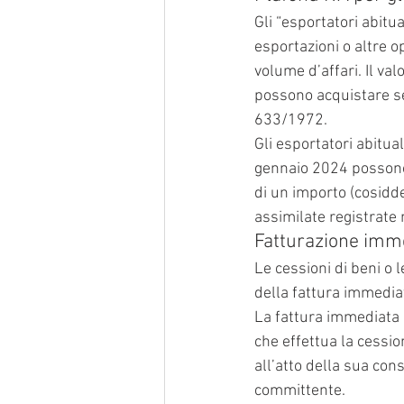
Gli “esportatori abitu
esportazioni o altre 
volume d’affari. Il val
possono acquistare senz
633/1972.
Gli esportatori abitua
gennaio 2024 possono q
di un importo (cosidde
assimilate registrate
Fatturazione immed
Le cessioni di beni o 
della fattura immediata
La fattura immediata 
che effettua la cessio
all’atto della sua co
committente.