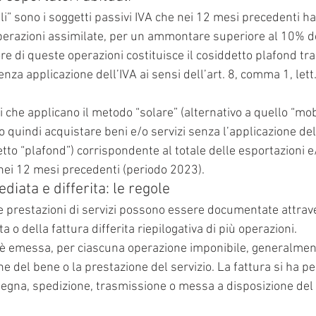
ali” sono i soggetti passivi IVA che nei 12 mesi precedenti h
operazioni assimilate, per un ammontare superiore al 10% de
ore di queste operazioni costituisce il cosiddetto plafond tra
a applicazione dell’IVA ai sensi dell’art. 8, comma 1, lett. c
li che applicano il metodo “solare” (alternativo a quello “mob
uindi acquistare beni e/o servizi senza l’applicazione dell
tto “plafond”) corrispondente al totale delle esportazioni e
 nei 12 mesi precedenti (periodo 2023).
iata e differita: le regole
le prestazioni di servizi possono essere documentate attrav
 o della fattura differita riepilogativa di più operazioni.
è emessa, per ciascuna operazione imponibile, generalment
ne del bene o la prestazione del servizio. La fattura si ha 
nsegna, spedizione, trasmissione o messa a disposizione del 