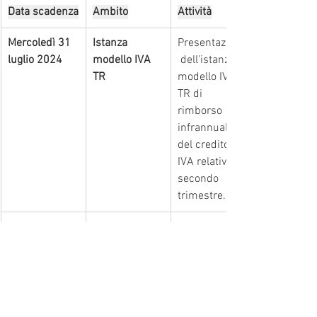
Data scadenza
Ambito
Attività
Mercoledì 31 
Istanza 
Presentazione
luglio 2024
modello IVA 
 dell'istanza 
TR
modello IVA 
TR di 
rimborso 
infrannuale 
del credito 
IVA relativo al 
secondo 
trimestre.
Mercoledì 31 
IRPEF e 
Versamento 
luglio 2024
addizionali
dell'imposta a 
saldo 2023 e 
del primo 
acconto 2024 
risultante 