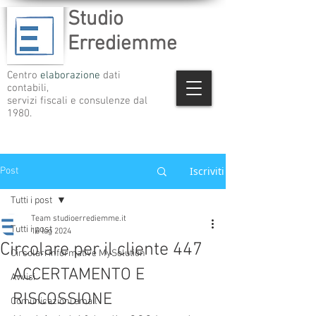
Studio
Errediemme
Centro
elaborazione
dati
contabili,
servizi fiscali e consulenze dal
1980.
Iscriviti
Post
Tutti i post
Team studioerrediemme.it
Tutti i post
16 lug 2024
Circolare per il cliente 447
Circolari informative MySolution
ACCERTAMENTO E 
Avvisi
RISCOSSIONE
Comunicazioni email