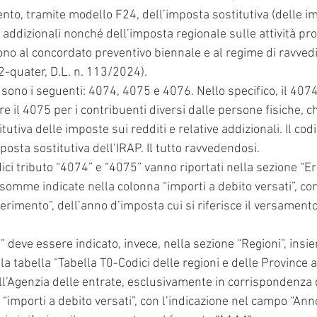
nto, tramite modello F24, dell’imposta sostitutiva (delle i
ve addizionali nonché dell’imposta regionale sulle attività pr
ono al concordato preventivo biennale e al regime di ravvedi
2-quater, D.L. n. 113/2024).
iti sono i seguenti: 4074, 4075 e 4076. Nello specifico, il 4074
e il 4075 per i contribuenti diversi dalle persone fisiche, 
utiva delle imposte sui redditi e relative addizionali. Il cod
posta sostitutiva dell’IRAP. Il tutto ravvedendosi.
ici tributo “4074” e “4075” vanno riportati nella sezione “Era
omme indicate nella colonna “importi a debito versati”, con
erimento”, dell’anno d’imposta cui si riferisce il versamento
6” deve essere indicato, invece, nella sezione “Regioni”, insi
lla tabella “Tabella T0-Codici delle regioni e delle Province
ell’Agenzia delle entrate, esclusivamente in corrispondenz
 “importi a debito versati”, con l’indicazione nel campo “Anno