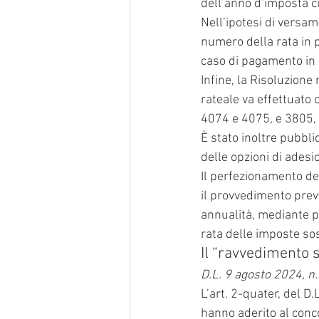
dell’anno d’imposta cu
Nell’ipotesi di versam
numero della rata in 
caso di pagamento in 
Infine, la Risoluzione
rateale va effettuato co
4074 e 4075, e 3805, i
È stato inoltre pubbli
delle opzioni di adesi
Il perfezionamento de
il provvedimento preve
annualità, mediante p
rata delle imposte sos
Il “ravvedimento s
D.L. 9 agosto 2024, n.
L’art. 2-quater, del D
hanno aderito al conc