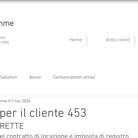
emme
bili,
Home
Area clienti
 1980.
ySolution
Avvisi
Comunicazioni email
mme.it
7 nov 2024
per il cliente 453
IRETTE
l contratto di locazione e imposta di registro