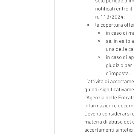
solo periodo d’im
notificati entro i
n. 113/2024;
la copertura off
in caso di m
se, in esito 
una delle c
in caso di a
giudizio per
d’imposta.
L’attività di accertam
quindi significativame
l’Agenzia delle Entrat
informazioni e docume
Devono considerarsi e
materia di abuso del di
accertamenti sintetici 