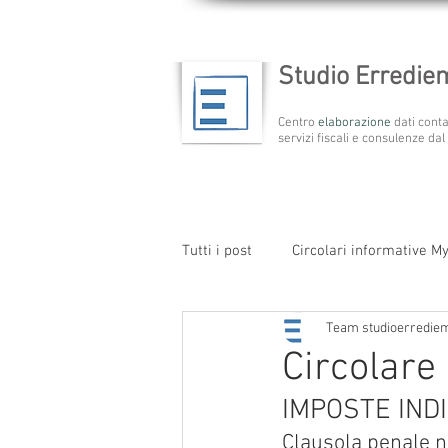
Studio Erredi
Centro
elaborazione
dati conta
servizi fiscali e consulenze dal
Tutti i post
Circolari informative M
Team studioerredie
Circolare 
IMPOSTE IND
Clausola penale ne