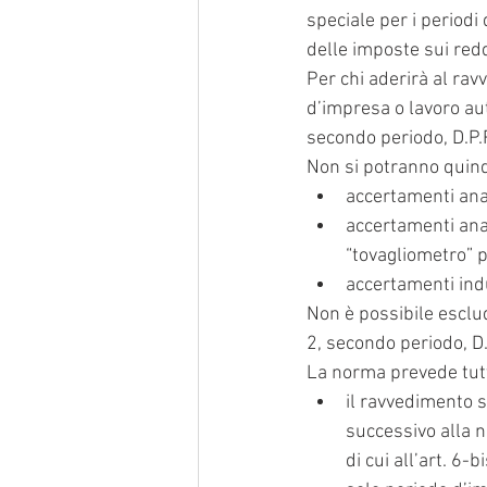
speciale per i period
delle imposte sui redd
Per chi aderirà al rav
d’impresa o lavoro aut
secondo periodo, D.P.
Non si potranno quind
accertamenti anal
accertamenti anal
“tovagliometro” pe
accertamenti indu
Non è possibile esclude
2, secondo periodo, D
La norma prevede tutt
il ravvedimento s
successivo alla n
di cui all’art. 6-