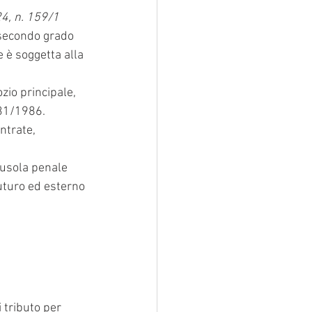
24, n. 159/1
 secondo grado 
 è soggetta alla 
zio principale, 
131/1986.
ntrate, 
ausola penale 
futuro ed esterno 
 tributo per 