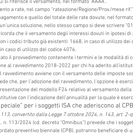
i si riferisce il versamento, nel formato “AAAA”.
ento a rate, nel campo “rateazione/Regione/Prov./mese rif.” 
pagamento e quello del totale delle rate dovute, nel formato
un’unica soluzione, nello stesso campo si deve scrivere “01
 ricorda che il versamento degli interessi dovuti in ipotesi 
n i codici tributo già esistenti: 1668, in caso di utilizzo dei 
n caso di utilizzo del codice 4076.
cato il provvedimento contenente i termini e le modalità di
one al ravvedimento 2018-2022 per chi ha aderito all'istitu
l ravvedimento avviene con il versamento delle imposte sost
de che, per l’adozione del ravvedimento, l’opzione è esercit
resentazione del modello F24 relativo al versamento della 
titutive con l’indicazione dell’annualità per la quale è eserc
peciale” per i soggetti ISA che aderiscono al CP
 113, convertito dalla Legge 7 ottobre 2024, n. 143, art. 2-
.L. n. 113/2024 (cd. decreto “Omnibus”) prevede che i sogget
ordato preventivo biennale (CPB), potranno beneficiare di 