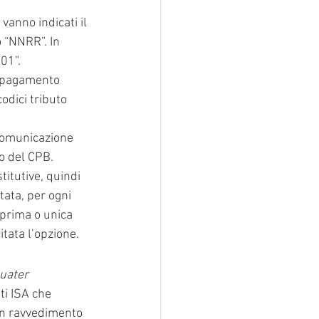
vanno indicati il 
 “NNRR”. In 
01”.
di pagamento 
codici tributo 
 comunicazione 
to del CPB.
itutive, quindi 
ata, per ogni 
prima o unica 
itata l’opzione.
B
quater
ti ISA che 
un ravvedimento 