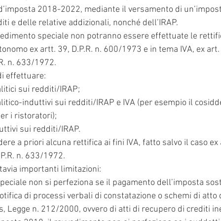
i d’imposta 2018-2022, mediante il versamento di un’imposta
iti e delle relative addizionali, nonché dell’IRAP.
vedimento speciale non potranno essere effettuate le rettifi
onomo ex artt. 39, D.P.R. n. 600/1973 e in tema IVA, ex art
R. n. 633/1972.
i effettuare:
itici sui redditi/IRAP;
itico-induttivi sui redditi/IRAP e IVA (per esempio il cosidd
r i ristoratori);
ttivi sui redditi/IRAP.
re a priori alcuna rettifica ai fini IVA, fatto salvo il caso e
.P.R. n. 633/1972.
avia importanti limitazioni:
peciale non si perfeziona se il pagamento dell’imposta sosti
otifica di processi verbali di constatazione o schemi di atto
bis, Legge n. 212/2000, ovvero di atti di recupero di crediti ine