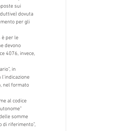
mposte sui 
oduttive) dovuta 
mento per gli 
 è per le 
che devono 
ice 4076, invece, 
rio”, in 
 l’indicazione 
, nel formato 
eme al codice 
 autonome” 
a delle somme 
 di riferimento”, 