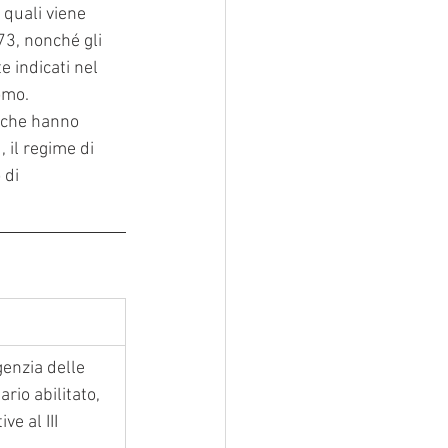
 quali viene 
73, nonché gli 
 indicati nel 
omo.
 che hanno 
 il regime di 
 di 
enzia delle 
rio abilitato, 
ve al III 