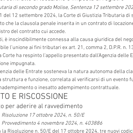
ibutaria di secondo grado Molise, Sentenza 12 settembre 20
 del 12 settembre 2024, la Corte di Giustizia Tributaria di
o che la clausola penale inserita in un contrato di locazione
stro del contratto cui accede.
ti, è inscindibilmente connessa alla causa giuridica del nego
le l’unione ai fini tributari ex art. 21, comma 2, D.P.R. n. 
 Corte ha respinto l'appello presentato dall'Agenzia delle E
ione impugnata.
Agenzia delle Entrate sosteneva la natura autonoma della cl
 struttura e funzione, correlata al verificarsi di un evento 
l'inadempimento o inesatto adempimento contrattuale.
TO E RISCOSSIONE
uto per aderire al ravvedimento
, Risoluzione 17 ottobre 2024, n. 50/E
e, Provvedimento 4 novembre 2024, n. 403886
on la Risoluzione n. 50/E del 17 ottobre 2024, tre nuovi codici