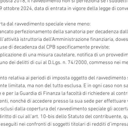
posta 2018, il ravvedimento non si perfeziona se i suddetti a
l 9 ottobre 2024, data di entrata in vigore della legge di conv
erta dal ravvedimento speciale viene meno:
ancato perfezionamento della sanatoria per decadenza dall
all’attività istruttoria dell’Amministrazione finanziaria, dove
ause di decadenza dal CPB specificamente previste;
pplicazione di una misura cautelare, notifica di un provvedim
 uno dei delitti di cui al D.Lgs. n. 74/2000, commesso nei m
ento relativa ai periodi di imposta oggetto del ravvedimento 
nte limitata, ma non del tutto esclusa. E in ogni caso non s
e e per la Guardia di Finanza la facoltà di richiedere al cont
nti, nonché di accedere presso la sua sede per effettuare v
sclusi dalla copertura del ravvedimento speciale gli accert
ritto di cui all’art. 10-bis dello Statuto del contribuente, que
eseguiti nei confronti di soggetti titolari di redditi d’impresa