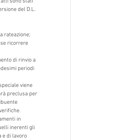
tti sono stati 
ersione del D.L. 
a rateazione;
sse ricorrere 
ento di rinvio a 
edesimi periodi 
speciale viene 
arà preclusa per 
ribuente 
erifiche.
amenti in 
lli inerenti gli 
 e di lavoro 