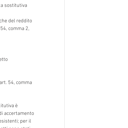
 sostitutiva 
che del reddito 
. 54, comma 2, 
etto 
x art. 54, comma 
tutiva è 
 di accertamento 
sistenti; per il 